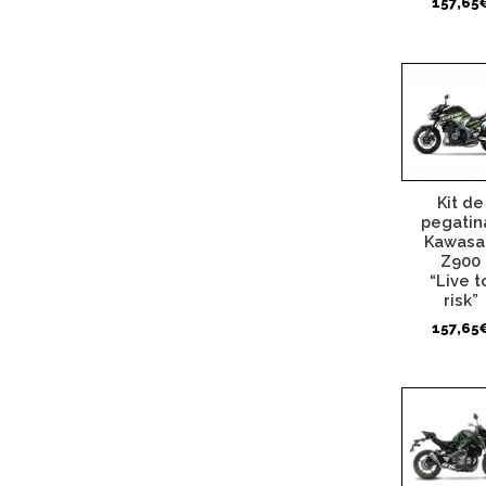
157,65
Kit de
pegatin
Kawasa
Z900
“Live t
risk”
157,65