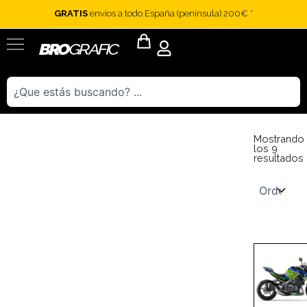
Ir
GRATIS
envios a todo España (peninsula) 200€ *
al
contenido
Flyout
Menu
Buscar
Mostrando
los 9
resultados