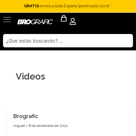
Ir
GRATIS
envios a todo España (peninsula) 200€ *
al
contenido
Flyout
Menu
Buscar
Videos
Brografic
miguel
/
8 de diciembre de 2021