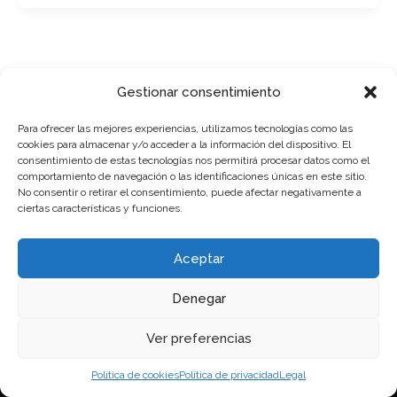
Gestionar consentimiento
Para ofrecer las mejores experiencias, utilizamos tecnologías como las
cookies para almacenar y/o acceder a la información del dispositivo. El
consentimiento de estas tecnologías nos permitirá procesar datos como el
comportamiento de navegación o las identificaciones únicas en este sitio.
No consentir o retirar el consentimiento, puede afectar negativamente a
ciertas características y funciones.
Aceptar
MOTO
COOKIES
Denegar
COCHES
T&C
FAQ'S
LEGAL
Ver preferencias
CONTACTO
PRIVACIDAD
Política de cookies
Política de privacidad
Legal