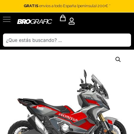
Ir
GRATIS
envios a todo España (peninsula) 200€ *
al
contenido
Flyout
Menu
Buscar
Kit
de
Pegatinas
Honda
X-
ADV
"FAST
TRIP"
cantidad