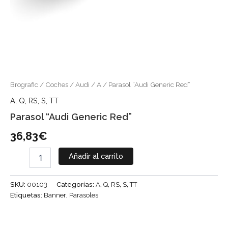
Brografic
/
Coches
/
Audi
/
A
/ Parasol “Audi Generic Red”
A
,
Q
,
RS
,
S
,
TT
Parasol “Audi Generic Red”
36,83
€
Añadir al carrito
SKU:
00103
Categorías:
A
,
Q
,
RS
,
S
,
TT
Etiquetas:
Banner
,
Parasoles