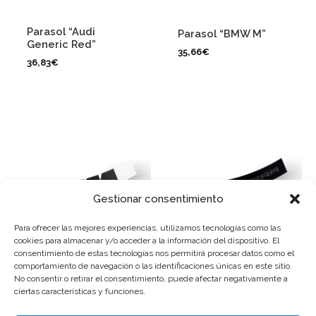
Parasol “Audi
Parasol “BMW M”
Generic Red”
35,66
€
36,83
€
Gestionar consentimiento
Para ofrecer las mejores experiencias, utilizamos tecnologías como las
cookies para almacenar y/o acceder a la información del dispositivo. El
consentimiento de estas tecnologías nos permitirá procesar datos como el
Parasol “BMW M WE”
Parasol “Cupra Co”
comportamiento de navegación o las identificaciones únicas en este sitio.
No consentir o retirar el consentimiento, puede afectar negativamente a
36,83
€
44,78
€
ciertas características y funciones.