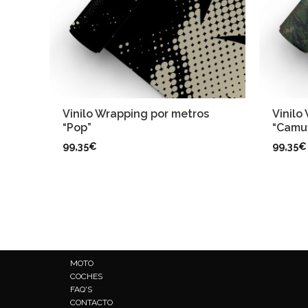
Vinilo Wrapping por metros
Vinilo
“Pop”
“Camuf
99,35
€
99,35
€
MOTO
COCHES
FAQ'S
CONTACTO