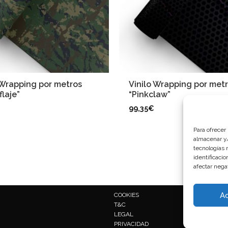
 Wrapping por metros
Vinilo Wrapping por met
laje”
“Pinkclaw”
99,35
€
Para ofrecer
almacenar y/
tecnologías 
identificaci
afectar nega
A
COOKIES
T&C
LEGAL
PRIVACIDAD