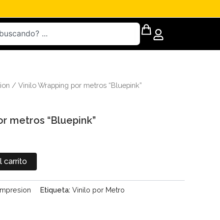
ion
/ Vinilo Wrapping por metros “Bluepink”
or metros “Bluepink”
l carrito
Impresion
Etiqueta:
Vinilo por Metro