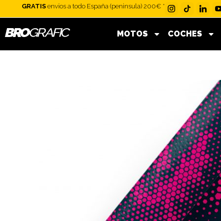
Ir
GRATIS
envios a todo España (peninsula) 200€ *
al
contenido
MOTOS
COCHES