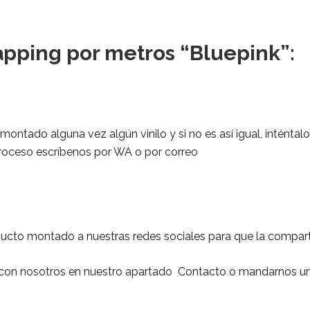
apping por metros “Bluepink”:
ontado alguna vez algún vinilo y si no es así igual, inténtal
 proceso escríbenos por WA o por correo
ucto montado a nuestras redes sociales para que la compa
r con nosotros en nuestro apartado
Contacto
o mandarnos un