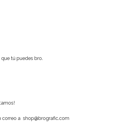
o que tú puedes bro.
rtamos!
 correo a
shop@brografic.com