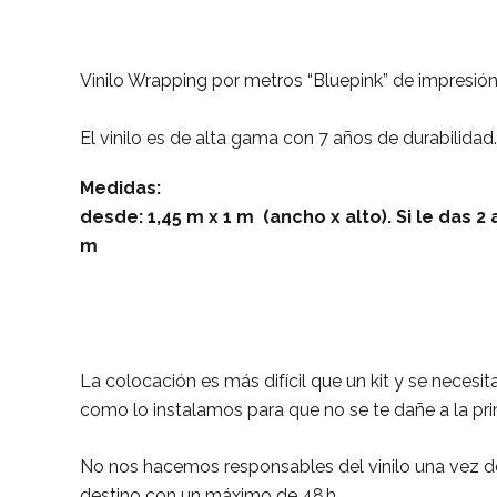
Vinilo Wrapping por metros “Bluepink” de impresión 
El vinilo es de alta gama con 7 años de durabilidad.
Medidas:
desde: 1,45 m x 1 m (ancho x alto). Si le das
m
La colocación es más difícil que un kit y se neces
como lo instalamos para que no se te dañe a la pr
No nos hacemos responsables del vinilo una vez d
destino con un máximo de 48 h.