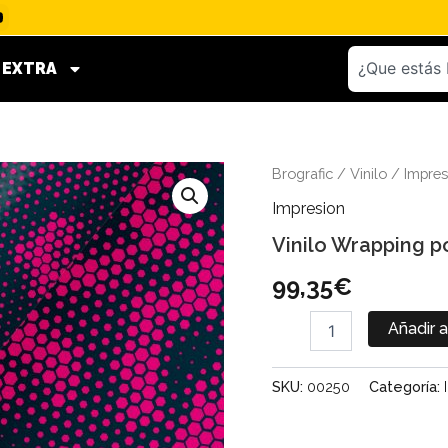
Buscar
EXTRA
Vinilo
Brografic
/
Vinilo
/
Impres
Wrapping
Impresion
por
metros
Vinilo Wrapping p
"Bluepink"
cantidad
99,35
€
Añadir a
SKU:
00250
Categoría: