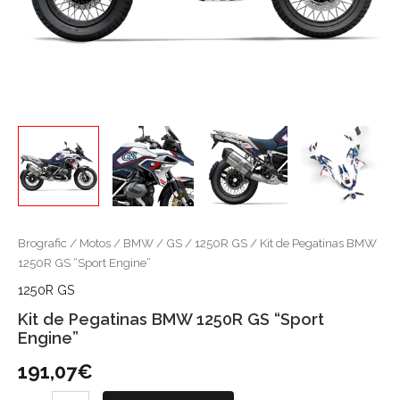
Brografic
/
Motos
/
BMW
/
GS
/
1250R GS
/ Kit de Pegatinas BMW
1250R GS “Sport Engine”
1250R GS
Kit de Pegatinas BMW 1250R GS “Sport
Engine”
191,07
€